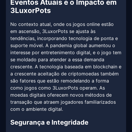
Eventos Atuais e o Impacto em
3LuxorPots
No contexto atual, onde os jogos online estão
em ascensão, 3LuxorPots se ajusta às
tendências, incorporando tecnologia de ponta e
suporte móvel. A pandemia global aumentou o
interesse por entretenimento digital, e o jogo tem
se moldado para atender a essa demanda
crescente. A tecnologia baseada em blockchain e
a crescente aceitação de criptomoedas também
são fatores que estão remodelando a forma
como jogos como 3LuxorPots operam. As
moedas digitais oferecem novos métodos de
transação que atraem jogadores familiarizados
com o ambiente digital.
Segurança e Integridade