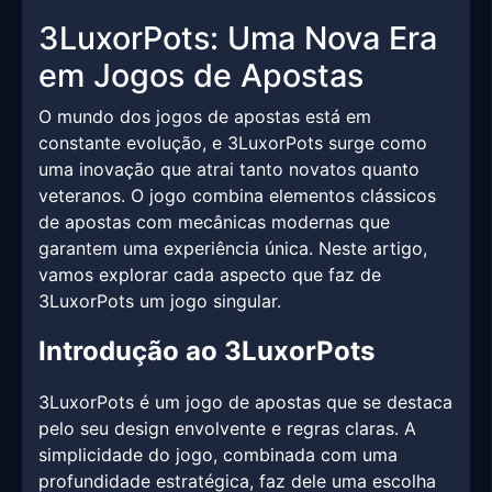
3LuxorPots: Uma Nova Era
em Jogos de Apostas
O mundo dos jogos de apostas está em
constante evolução, e 3LuxorPots surge como
uma inovação que atrai tanto novatos quanto
veteranos. O jogo combina elementos clássicos
de apostas com mecânicas modernas que
garantem uma experiência única. Neste artigo,
vamos explorar cada aspecto que faz de
3LuxorPots um jogo singular.
Introdução ao 3LuxorPots
3LuxorPots é um jogo de apostas que se destaca
pelo seu design envolvente e regras claras. A
simplicidade do jogo, combinada com uma
profundidade estratégica, faz dele uma escolha