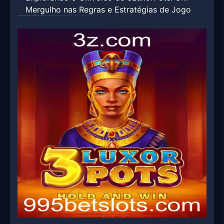
Mergulho nas Regras e Estratégias de Jogo