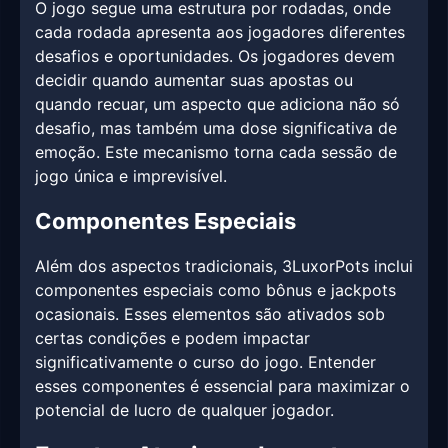
O jogo segue uma estrutura por rodadas, onde
cada rodada apresenta aos jogadores diferentes
desafios e oportunidades. Os jogadores devem
decidir quando aumentar suas apostas ou
quando recuar, um aspecto que adiciona não só
desafio, mas também uma dose significativa de
emoção. Este mecanismo torna cada sessão de
jogo única e imprevisível.
Componentes Especiais
Além dos aspectos tradicionais, 3LuxorPots inclui
componentes especiais como bônus e jackpots
ocasionais. Esses elementos são ativados sob
certas condições e podem impactar
significativamente o curso do jogo. Entender
esses componentes é essencial para maximizar o
potencial de lucro de qualquer jogador.