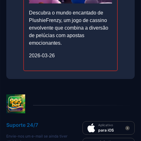
Descubra o mundo encantado de
PlushieFrenzy, um jogo de cassino
envolvente que combina a diversão
de pelúcias com apostas
emocionantes.
2026-03-26
Suporte 24/7
Aplicativo
para iOS
Envie-nos um e-mail se ainda tiver