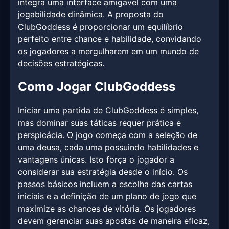
integra uma interface amigável com uma
jogabilidade dinâmica. A proposta do
ClubGoddess é proporcionar um equilíbrio
perfeito entre chance e habilidade, convidando
os jogadores a mergulharem em um mundo de
decisões estratégicas.
Como Jogar ClubGoddess
Iniciar uma partida de ClubGoddess é simples,
mas dominar suas táticas requer prática e
perspicácia. O jogo começa com a seleção de
uma deusa, cada uma possuindo habilidades e
vantagens únicas. Isto força o jogador a
considerar sua estratégia desde o início. Os
passos básicos incluem a escolha das cartas
iniciais e a definição de um plano de jogo que
maximize as chances de vitória. Os jogadores
devem gerenciar suas apostas de maneira eficaz,