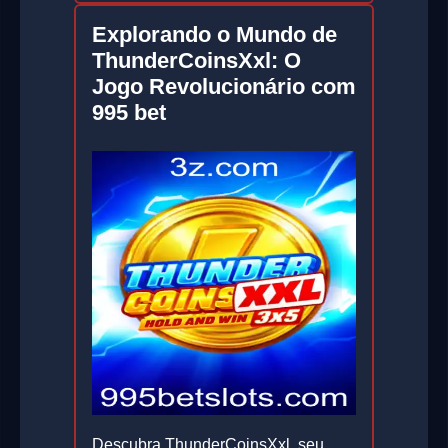
Explorando o Mundo de
ThunderCoinsXxl: O
Jogo Revolucionário com
995 bet
Descubra ThunderCoinsXxl, seu