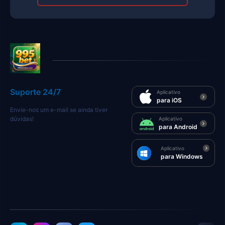
Suporte 24/7
Aplicativo
para iOS
Envie-nos um e-mail se ainda tiver
dúvidas!
Aplicativo
para Android
Aplicativo
para Windows