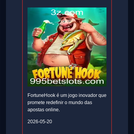
FortuneHook é um jogo inovador que
promete redefinir o mundo das
apostas online.
2026-05-20