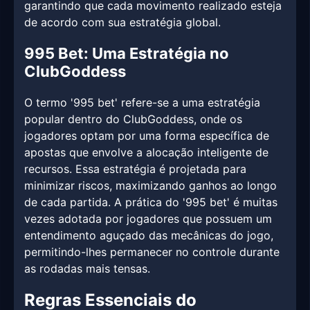
garantindo que cada movimento realizado esteja
de acordo com sua estratégia global.
995 Bet: Uma Estratégia no
ClubGoddess
O termo '995 bet' refere-se a uma estratégia
popular dentro do ClubGoddess, onde os
jogadores optam por uma forma específica de
apostas que envolve a alocação inteligente de
recursos. Essa estratégia é projetada para
minimizar riscos, maximizando ganhos ao longo
de cada partida. A prática do '995 bet' é muitas
vezes adotada por jogadores que possuem um
entendimento aguçado das mecânicas do jogo,
permitindo-lhes permanecer no controle durante
as rodadas mais tensas.
Regras Essenciais do