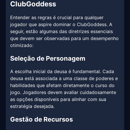
ClubGoddess
Entender as regras é crucial para qualquer
jogador que aspire dominar o ClubGoddess. A
seguir, estão algumas das diretrizes essenciais
que devem ser observadas para um desempenho
otimizado:
Seleção de Personagem
A escolha inicial da deusa é fundamental. Cada
deusa está associada a uma classe de poderes e
habilidades que afetam diretamente o curso do
jogo. Jogadores devem avaliar cuidadosamente
as opções disponíveis para alinhar com sua
estratégia desejada.
Gestão de Recursos