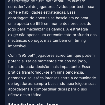
a estratégia de "995 bet" atraiu um número
considerável de jogadores ávidos por testar sua
sorte e habilidades estratégicas. Essa
abordagem de apostas se baseia em colocar
uma aposta de 995 em momentos precisos do
jogo para maximizar os ganhos. A estratégia
exige não apenas um entendimento profundo das
mecânicas do jogo, mas também um timing
impecável.
Com "995 bet", jogadores acreditam que podem
potencializar os momentos críticos do jogo,
tornando cada decisão mais impactante. Essa
prática transformou-se em uma tendência,
gerando discussões intensas entre a comunidade
de jogadores, sempre buscando aperfeiçoar suas
abordagens e compartilhar dicas para o uso
eficaz desta tática.