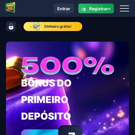
+
Entrar
Registrar<
navegação 995 bet
barra de controle 995 bet
Dinheiro grátis!
BÔNUS DO
PRIMEIRO
DEPÓSITO