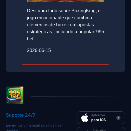
Descubra tudo sobre BoxingKing, o
jogo emocionante que combina
elementos de boxe com apostas
estratégicas, incluindo a popular '995
bet'.
2026-06-15
Suporte 24/7
Aplicativo
para iOS
Envie-nos um e-mail se ainda tiver
dúvidas!
Aplicativo