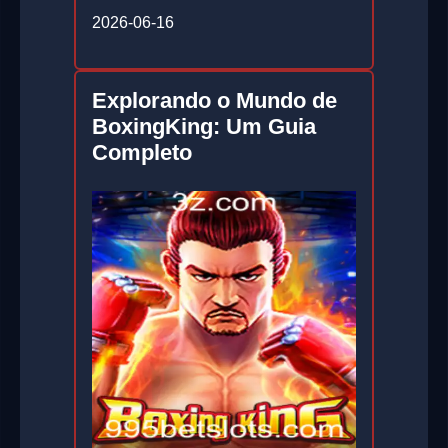
2026-06-16
Explorando o Mundo de
BoxingKing: Um Guia
Completo