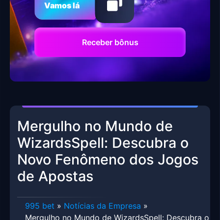
Vamos lá
Receber bônus
Mergulho no Mundo de
WizardsSpell: Descubra o
Novo Fenômeno dos Jogos
de Apostas
995 bet
»
Notícias da Empresa
»
Mergulho no Mundo de WizardsSpell: Descubra o