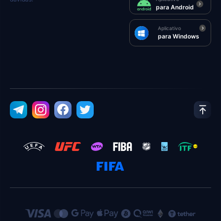
para Android
Aplicativo
para Windows