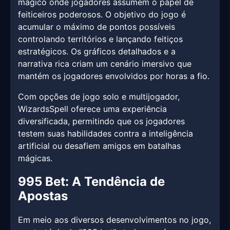
mágico onde jogadores assumem o papel de
feiticeiros poderosos. O objetivo do jogo é
acumular o máximo de pontos possíveis
controlando territórios e lançando feitiços
estratégicos. Os gráficos detalhados e a
narrativa rica criam um cenário imersivo que
mantém os jogadores envolvidos por horas a fio.
Com opções de jogo solo e multijogador,
WizardsSpell oferece uma experiência
diversificada, permitindo que os jogadores
testem suas habilidades contra a inteligência
artificial ou desafiem amigos em batalhas
mágicas.
995 Bet: A Tendência de
Apostas
Em meio aos diversos desenvolvimentos no jogo,