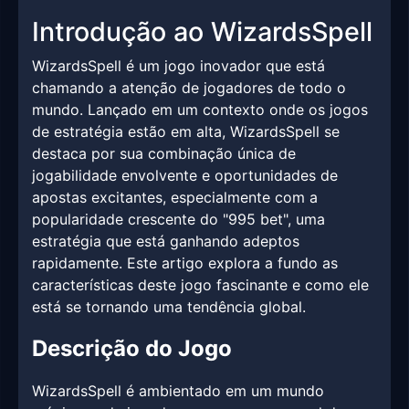
Introdução ao WizardsSpell
WizardsSpell é um jogo inovador que está
chamando a atenção de jogadores de todo o
mundo. Lançado em um contexto onde os jogos
de estratégia estão em alta, WizardsSpell se
destaca por sua combinação única de
jogabilidade envolvente e oportunidades de
apostas excitantes, especialmente com a
popularidade crescente do "995 bet", uma
estratégia que está ganhando adeptos
rapidamente. Este artigo explora a fundo as
características deste jogo fascinante e como ele
está se tornando uma tendência global.
Descrição do Jogo
WizardsSpell é ambientado em um mundo