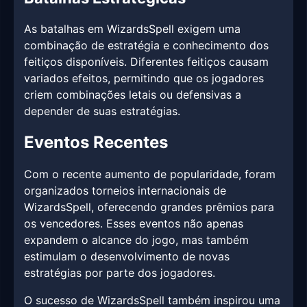
As batalhas em WizardsSpell exigem uma
combinação de estratégia e conhecimento dos
feitiços disponíveis. Diferentes feitiços causam
variados efeitos, permitindo que os jogadores
criem combinações letais ou defensivas a
depender de suas estratégias.
Eventos Recentes
Com o recente aumento de popularidade, foram
organizados torneios internacionais de
WizardsSpell, oferecendo grandes prêmios para
os vencedores. Esses eventos não apenas
expandem o alcance do jogo, mas também
estimulam o desenvolvimento de novas
estratégias por parte dos jogadores.
O sucesso de WizardsSpell também inspirou uma